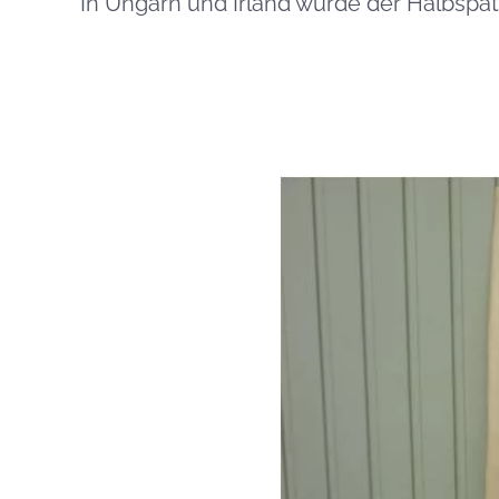
In Ungarn und Irland wurde der Halbspate